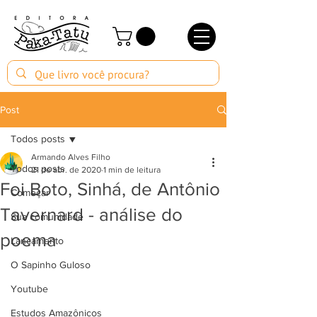
Post
Todos posts
Armando Alves Filho
Todos posts
21 de abr. de 2020
1 min de leitura
Foi Boto, Sinhá, de Antônio
Começar
Tavernard - análise do
Sua comunidade
poema
Lançamento
O Sapinho Guloso
Youtube
Estudos Amazônicos