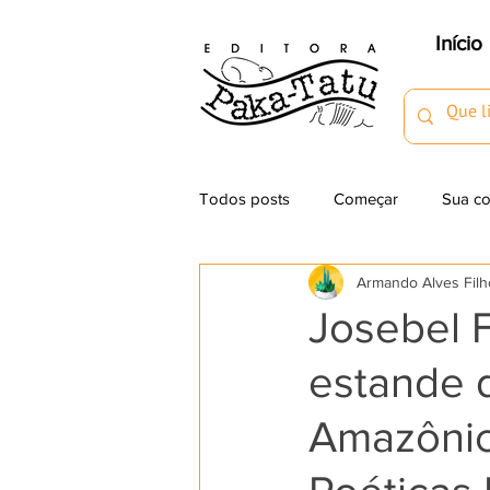
Início
Todos posts
Começar
Sua c
Armando Alves Filh
Dica de Livros
Eventos
Josebel F
estande d
Amazônica