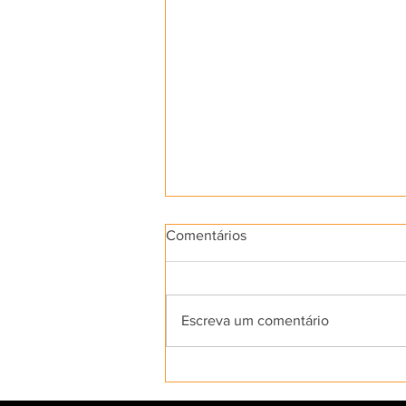
Comentários
Escreva um comentário
"Cine Argus de Castanhal e a
exibição cinematográfica no