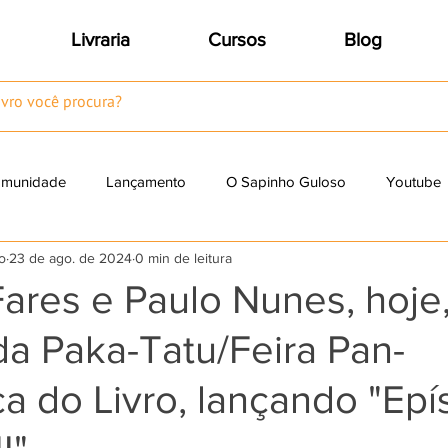
Livraria
Cursos
Blog
omunidade
Lançamento
O Sapinho Guloso
Youtube
o
23 de ago. de 2024
0 min de leitura
Resenhas
ares e Paulo Nunes, hoje
a Paka-Tatu/Feira Pan-
 do Livro, lançando "Epí