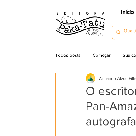
Início
Todos posts
Começar
Sua c
Armando Alves Filh
Dica de Livros
Eventos
O escrito
Pan-Amaz
autografa