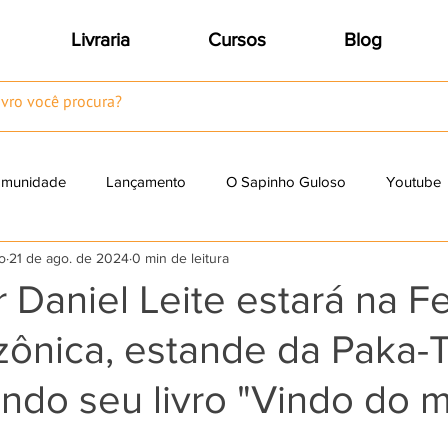
Livraria
Cursos
Blog
omunidade
Lançamento
O Sapinho Guloso
Youtube
o
21 de ago. de 2024
0 min de leitura
Resenhas
r Daniel Leite estará na Fe
ônica, estande da Paka-T
ndo seu livro "Vindo do m