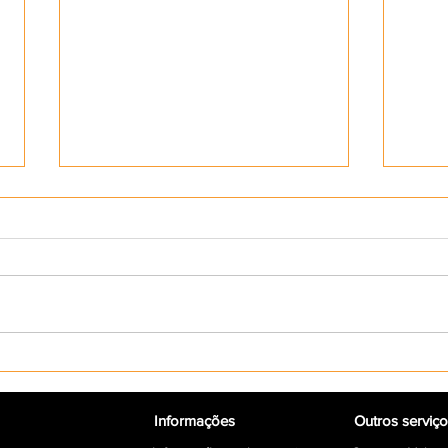
Editora Paka-Tatu estará
Edilb
presente na Pan-Amazônica
"Bar
do Livro e Multivozes - 2026
aqua
Informações
Outros serviç