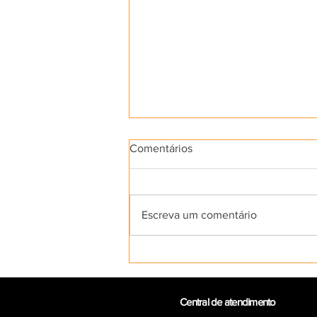
Comentários
Escreva um comentário
"Cine Argus de Castanhal e a
exibição cinematográfica no
interior do Pará" será lançado
no próximo 4 de agosto
Central de atendimento