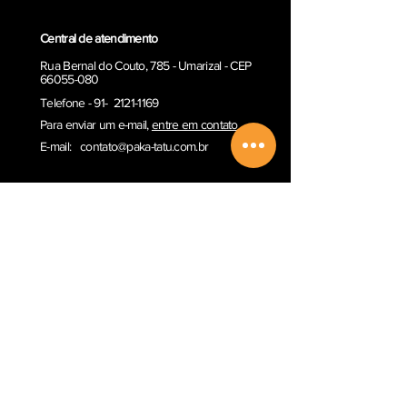
Central de atendimento
Rua Bernal do Couto, 785 - Umarizal - CEP
66055-080
Telefone - 91- 2121-1169
Para enviar um e-ma
il,
entre em contato
E-mail:
contato@paka-tatu.com.br
Informações
Informações sobre envio
Poítica de Privacidade
Termos e Condições
Outros serviços
Comprar Vale-presente
Sobre a Paka-Tatu
Email