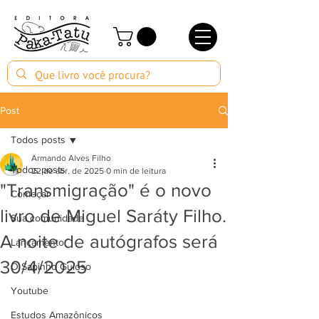
Post
Todos posts
Armando Alves Filho
Todos posts
22 de abr. de 2025
0 min de leitura
"Transmigração" é o novo
Começar
livro de Miguel Saráty Filho.
Sua comunidade
A noite de autógrafos será
Lançamento
30/4/2025
O Sapinho Guloso
Youtube
Estudos Amazônicos