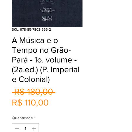
SKU: 978-85-7803-566-2
A Música e o
Tempo no Grão-
Pará - 1o. volume -
(2a.ed.) (P. Imperial
e Colonial)
Preço
 R$ 180,00 
Preço
normal
R$ 110,00
promocional
Quantidade
*