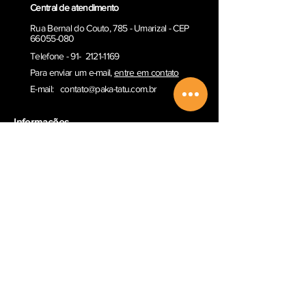
Central de atendimento
Rua Bernal do Couto, 785 - Umarizal - CEP
66055-080
Telefone - 91- 2121-1169
Para enviar um e-ma
il,
entre em contato
E-mail:
contato@paka-tatu.com.br
Informações
Informações sobre envio
Poítica de Privacidade
Termos e Condições
Outros serviços
Comprar Vale-presente
Sobre a Paka-Tatu
Email
Redes Sociais