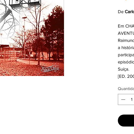
De
Carl
Em CHA
AVENTU
Raimund
a histó
particip
episódi
Suíça.
[ED. 20
Quantid