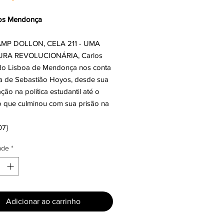
os Mendonça
MP DOLLON, CELA 211 - UMA
RA REVOLUCIONÁRIA, Carlos
o Lisboa de Mendonça nos conta
ria de Sebastião Hoyos, desde sua
ação na política estudantil até o
o que culminou com sua prisão na
07}
ade
*
Adicionar ao carrinho