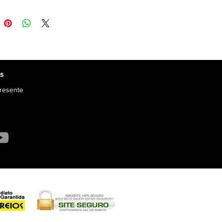
os
resente