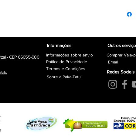
Informações
Outros serviç
Informações sobre envio
Comprar Vale-p
rizal - CEP 66055-080
Poítica de Privacidade
Email
Termos e Condições
Redes Sociais
ntato
Sobre a Paka-Tatu