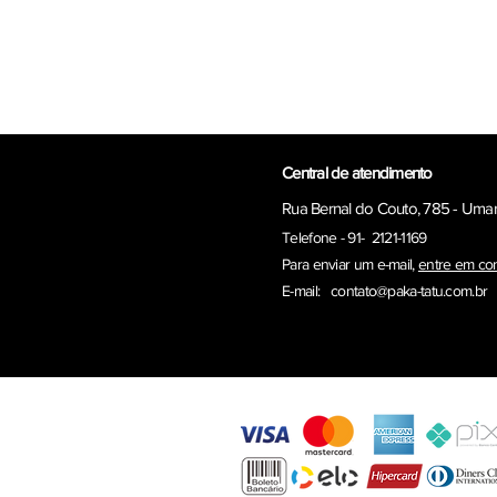
Central de atendimento
Rua Bernal do Couto, 785 - Uma
Telefone - 91- 2121-1169
Para enviar um e-ma
il,
entre em co
E-mail:
contato@paka-tatu.com.br