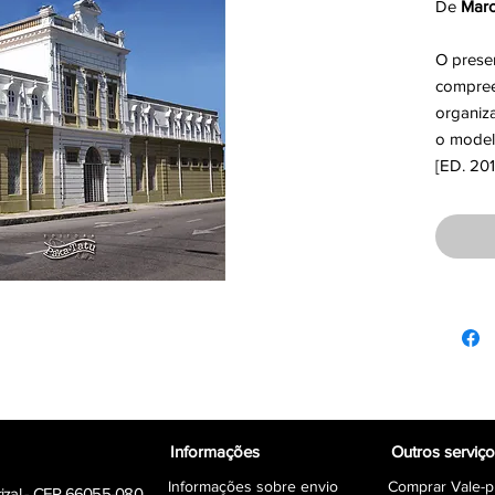
De
Marc
O presen
compree
organiza
o modelo
[ED. 201
Informações
Outros serviç
Informações sobre envio
Comprar Vale-p
rizal - CEP 66055-080