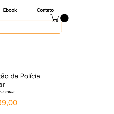
Ebook
Contato
ão da Polícia
ar
8578031428
Preço
39,00