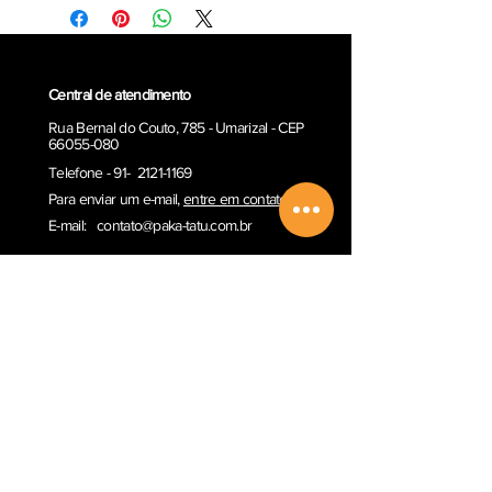
Central de atendimento
Rua Bernal do Couto, 785 - Umarizal - CEP
66055-080
Telefone - 91- 2121-1169
Para enviar um e-ma
il,
entre em contato
E-mail:
contato@paka-tatu.com.br
Informações
Informações sobre envio
Poítica de Privacidade
Termos e Condições
Outros serviços
Comprar Vale-presente
Sobre a Paka-Tatu