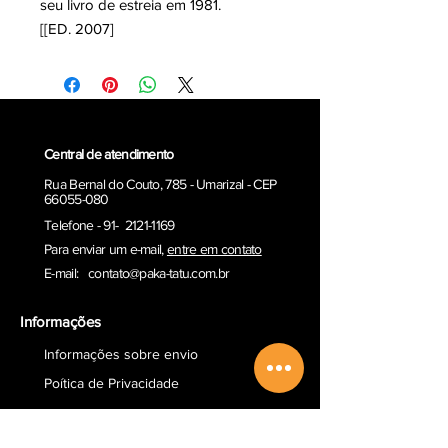
seu livro de estreia em 1981.
[[ED. 2007]
Central de atendimento
Rua Bernal do Couto, 785 - Umarizal - CEP
66055-080
Telefone - 91- 2121-1169
Para enviar um e-ma
il,
entre em contato
E-mail:
contato@paka-tatu.com.br
Informações
Informações sobre envio
Poítica de Privacidade
Termos e Condições