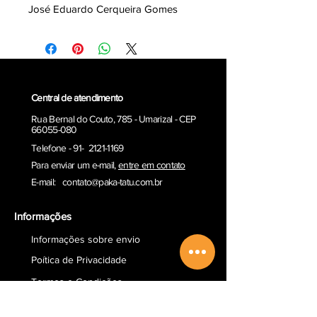
José Eduardo Cerqueira Gomes
Central de atendimento
Rua Bernal do Couto, 785 - Umarizal - CEP
66055-080
Telefone - 91- 2121-1169
Para enviar um e-ma
il,
entre em contato
E-mail:
contato@paka-tatu.com.br
Informações
Informações sobre envio
Poítica de Privacidade
Termos e Condições
Outros serviços