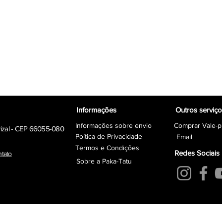
Informações
Outros serviç
Informações sobre envio
Comprar Vale-p
rizal - CEP 66055-080
Poítica de Privacidade
Email
Termos e Condições
Redes Sociais
ntato
Sobre a Paka-Tatu