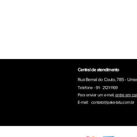
Central de atendimento
Rua Bernal do Couto, 785 - Uma
Telefone - 91- 2121-1169
Para enviar um e-ma
il,
entre em co
E-mail:
contato@paka-tatu.com.br