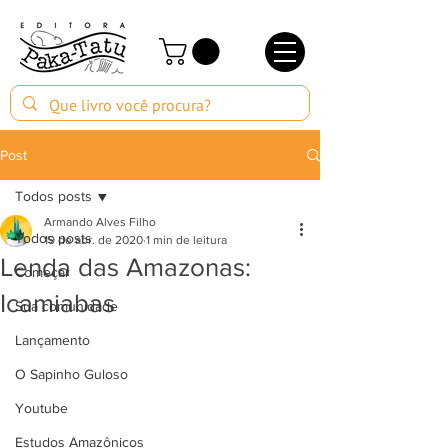
Post
Todos posts
Armando Alves Filho
Todos posts
19 de abr. de 2020
1 min de leitura
Lenda das Amazonas:
Começar
Icamiabas
Sua comunidade
Lançamento
O Sapinho Guloso
Youtube
Estudos Amazônicos