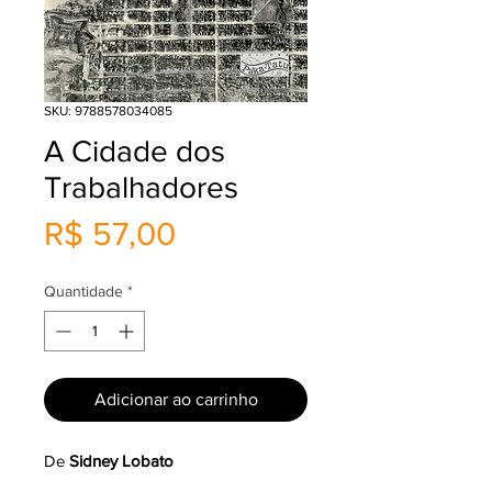
SKU: 9788578034085
A Cidade dos
Trabalhadores
Preço
R$ 57,00
Quantidade
*
Adicionar ao carrinho
De
Sidney Lobato