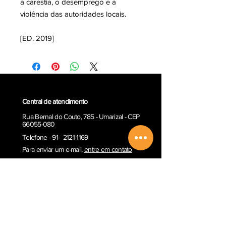
a carestia, o desemprego e a
violência das autoridades locais.
[ED. 2019]
Central de atendimento
Rua Bernal do Couto, 785 - Umarizal - CEP
66055-080
Telefone - 91- 2121-1169
Para enviar um e-ma
il,
entre em contato
E-mail:
contato@paka-tatu.com.br
Informações
Informações sobre envio
Poítica de Privacidade