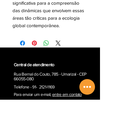
significativa para a compreensão
das dinâmicas que envolvem essas
áreas tão críticas para a ecologia
global contemporânea.
Central de atendimento
Rua Bernal do Couto, 785 - Umarizal - CEP
66055-080
Telefone - 91- 2121-1169
Para enviar um e-ma
il,
entre em contato
E-mail:
contato@paka-tatu.com.br
Informações
Informações sobre envio
Poítica de Privacidade