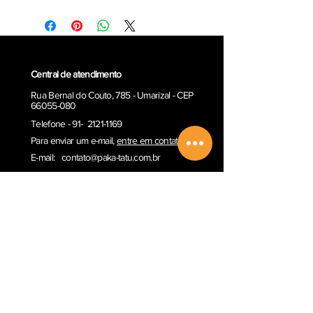
Central de atendimento
Rua Bernal do Couto, 785 - Umarizal - CEP
66055-080
Telefone - 91- 2121-1169
Para enviar um e-ma
il,
entre em contato
E-mail:
contato@paka-tatu.com.br
Informações
Informações sobre envio
Poítica de Privacidade
Termos e Condições
Outros serviços
Comprar Vale-presente