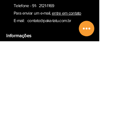
Telefone - 91- 2121-1169
Para enviar um e-ma
il,
entre em contato
E-mail:
contato@paka-tatu.com.br
Informações
Informações sobre envio
Poítica de Privacidade
Termos e Condições
Outros serviços
Comprar Vale-presente
Sobre a Paka-Tatu
Email
Redes Sociais