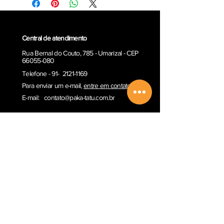
Central de atendimento
Rua Bernal do Couto, 785 - Umarizal - CEP
66055-080
Telefone - 91- 2121-1169
Para enviar um e-ma
il,
entre em contato
E-mail:
contato@paka-tatu.com.br
Informações
Informações sobre envio
Poítica de Privacidade
Termos e Condições
Outros serviços
Comprar Vale-presente
Sobre a Paka-Tatu