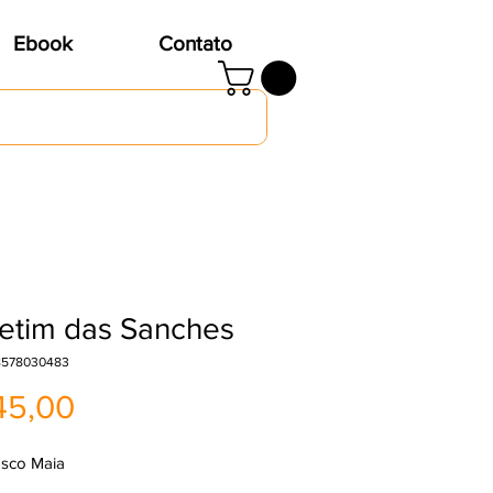
Ebook
Contato
etim das Sanches
8578030483
Preço
45,00
sco Maia