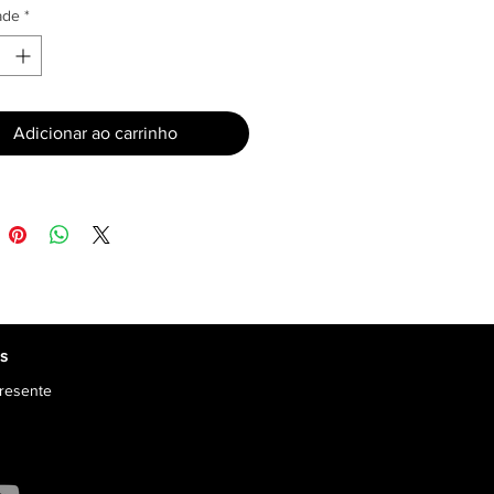
ade
*
Adicionar ao carrinho
os
resente