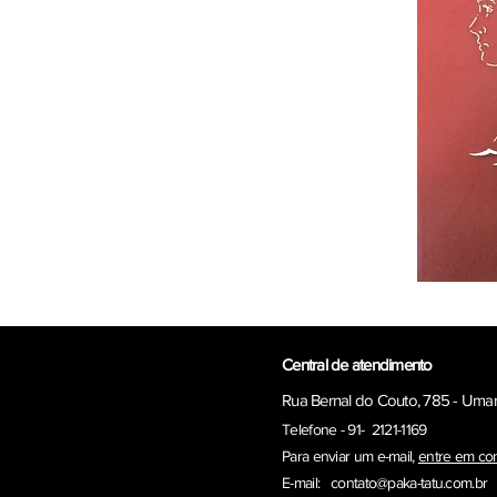
Central de atendimento
Rua Bernal do Couto, 785 - Uma
Telefone - 91- 2121-1169
Para enviar um e-ma
il,
entre em co
E-mail:
contato@paka-tatu.com.br