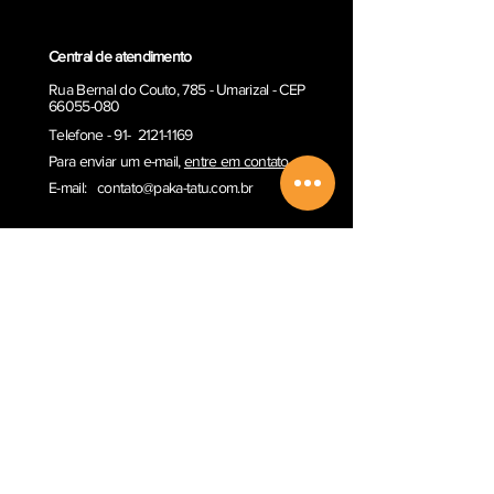
Central de atendimento
Rua Bernal do Couto, 785 - Umarizal - CEP
66055-080
Telefone - 91- 2121-1169
Para enviar um e-ma
il,
entre em contato
E-mail:
contato@paka-tatu.com.br
Informações
Informações sobre envio
Poítica de Privacidade
Termos e Condições
Outros serviços
Comprar Vale-presente
Sobre a Paka-Tatu
Email