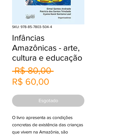
SKU: 978-85-7803-504-4
Infâncias
Amazônicas - arte,
cultura e educação
Preço
 R$ 80,00 
Preço
normal
R$ 60,00
promocional
Esgotado
O livro apresenta as condições
concretas de existência das crianças
que vivem na Amazônia, são