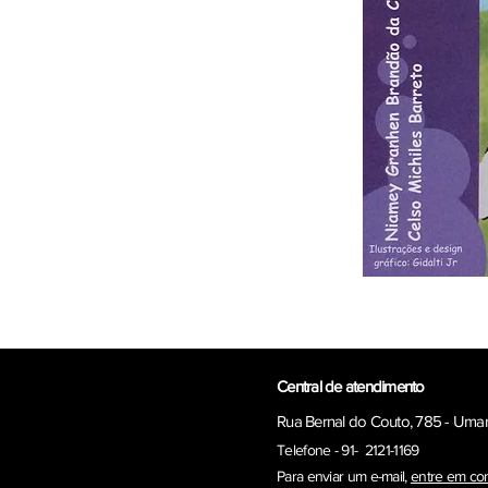
Central de atendimento
Rua Bernal do Couto, 785 - Uma
Telefone - 91- 2121-1169
Para enviar um e-ma
il,
entre em co