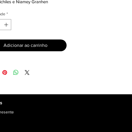
ichiles e Niamey Granhen
ade
*
Adicionar ao carrinho
os
resente