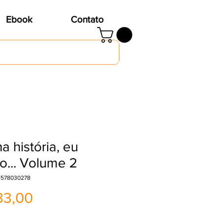
Ebook
Contato
a história, eu
o... Volume 2
8578030278
Preço
33,00