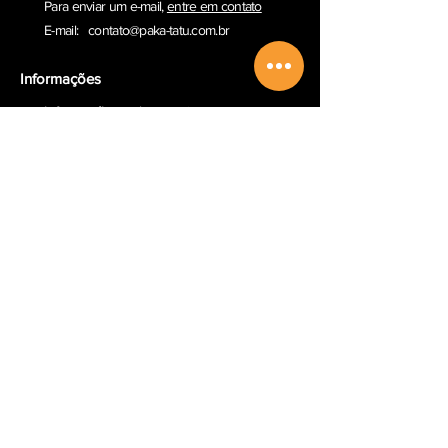
Para enviar um e-ma
il,
entre em contato
E-mail:
contato@paka-tatu.com.br
Informações
Informações sobre envio
Poítica de Privacidade
Termos e Condições
Outros serviços
Comprar Vale-presente
Sobre a Paka-Tatu
Email
Redes Sociais