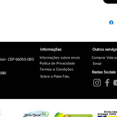
Informações
Outros serviç
Informações sobre envio
Comprar Vale-p
rizal - CEP 66055-080
Poítica de Privacidade
Email
Termos e Condições
Redes Sociais
ntato
Sobre a Paka-Tatu