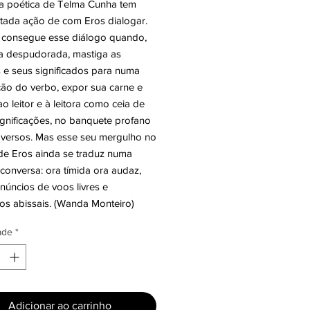
ta poética de Telma Cunha tem
tada ação de com Eros dialogar.
 consegue esse diálogo quando,
a despudorada, mastiga as
 e seus significados para numa
ção do verbo, expor sua carne e
 ao leitor e à leitora como ceia de
ignificações, no banquete profano
 versos. Mas esse seu mergulho no
e Eros ainda se traduz numa
conversa: ora tímida ora audaz,
núncios de voos livres e
os abissais. (Wanda Monteiro)
ade
*
Adicionar ao carrinho