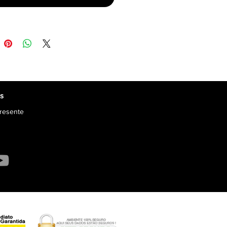
os
resente