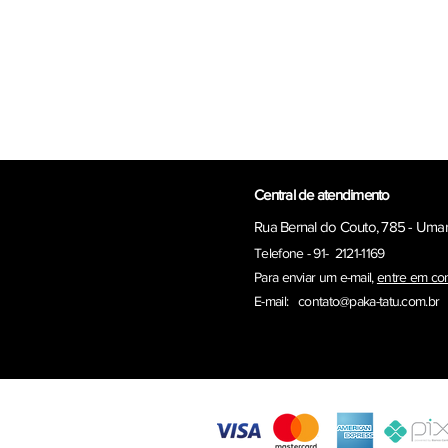
Central de atendimento
Rua Bernal do Couto, 785 - Uma
Telefone - 91- 2121-1169
Para enviar um e-ma
il,
entre em co
E-mail:
contato@paka-tatu.com.br