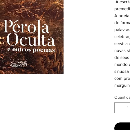
A escri
premedi
A poeta
de form
palavras
celebra
servi-la
novas s
de seus
mundo d
sinuosa 
com pre
mergulh
Quantid