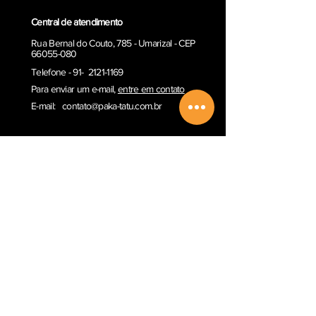
Central de atendimento
Rua Bernal do Couto, 785 - Umarizal - CEP
66055-080
Telefone - 91- 2121-1169
Para enviar um e-ma
il,
entre em contato
E-mail:
contato@paka-tatu.com.br
Informações
Informações sobre envio
Poítica de Privacidade
Termos e Condições
Outros serviços
Comprar Vale-presente
Sobre a Paka-Tatu
Email