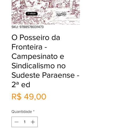
SKU: 9788578031473
O Posseiro da
Fronteira -
Campesinato e
Sindicalismo no
Sudeste Paraense -
2ª ed
Preço
R$ 49,00
Quantidade
*