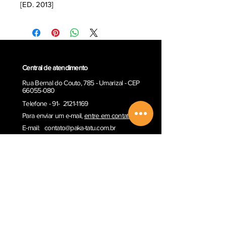
[ED. 2013]
Central de atendimento
Rua Bernal do Couto, 785 - Umarizal - CEP
66055-080
Telefone - 91- 2121-1169
Para enviar um e-ma
il,
entre em contato
E-mail:
contato@paka-tatu.com.br
Informações
Informações sobre envio
Poítica de Privacidade
Termos e Condições
Outros serviços