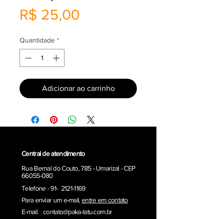
Preço
R$ 25,00
Quantidade
*
Adicionar ao carrinho
Central de atendimento
Rua Bernal do Couto, 785 - Umarizal - CEP
66055-080
Telefone - 91- 2121-1169
Para enviar um e-ma
il,
entre em contato
E-mail:
contato@paka-tatu.com.br