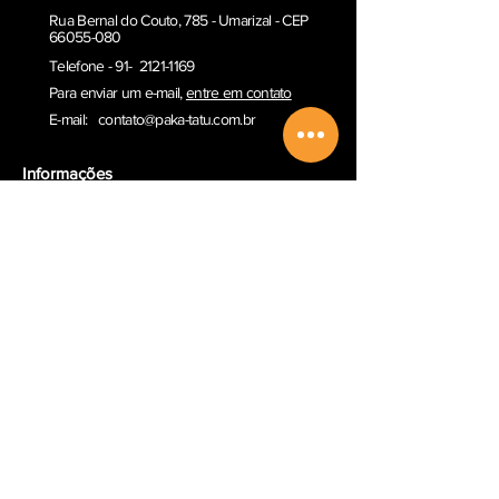
Rua Bernal do Couto, 785 - Umarizal - CEP
66055-080
Telefone - 91- 2121-1169
Para enviar um e-ma
il,
entre em contato
E-mail:
contato@paka-tatu.com.br
Informações
Informações sobre envio
Poítica de Privacidade
Termos e Condições
Outros serviços
Comprar Vale-presente
Sobre a Paka-Tatu
Email
Redes Sociais