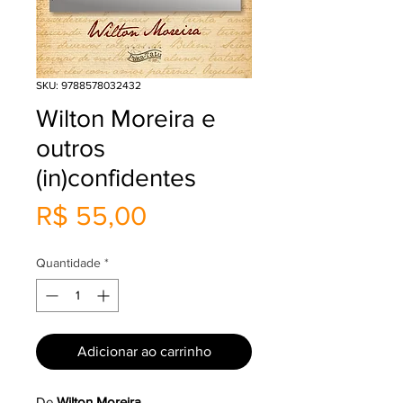
SKU: 9788578032432
Wilton Moreira e
outros
(in)confidentes
Preço
R$ 55,00
Quantidade
*
Adicionar ao carrinho
De
Wilton Moreira