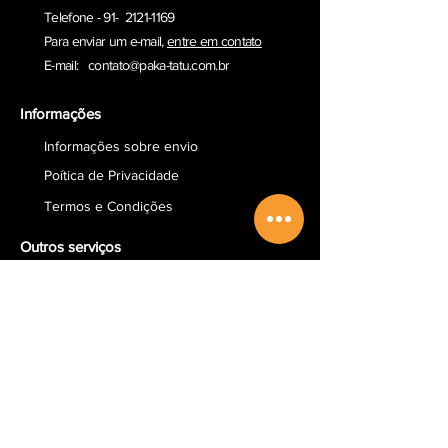
Telefone - 91- 2121-1169
Para enviar um e-ma
il,
entre em contato
E-mail:
contato@paka-tatu.com.br
Informações
Informações sobre envio
Poítica de Privacidade
Termos e Condições
Outros serviços
Comprar Vale-presente
Sobre a Paka-Tatu
Email
Redes Sociais