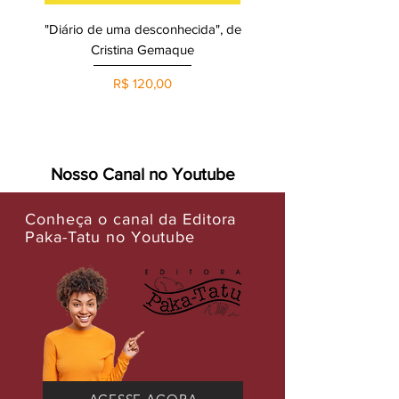
"Diário de uma desconhecida", de
Memorial da Cabanagem
Cristina Gemaque
do pensamento polít
revolucionário no Grã
Preço
R$ 120,00
Nosso Canal no Youtube
Conheça o canal da Editora
Paka-Tatu no Youtube