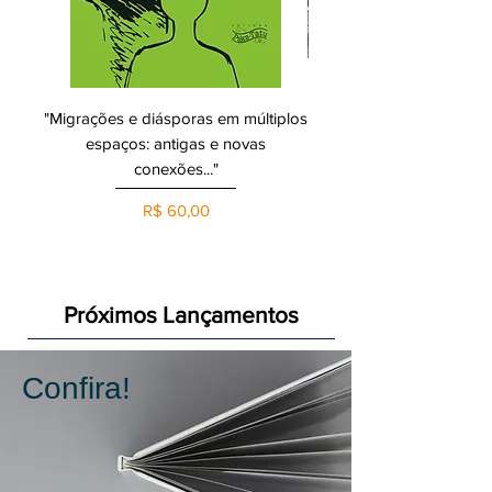
"Migrações e diásporas em múltiplos
Tuíra - um menino da Am
espaços: antigas e novas
conexões..."
Preço
R$ 60,00
Próximos Lançamentos
Confira!