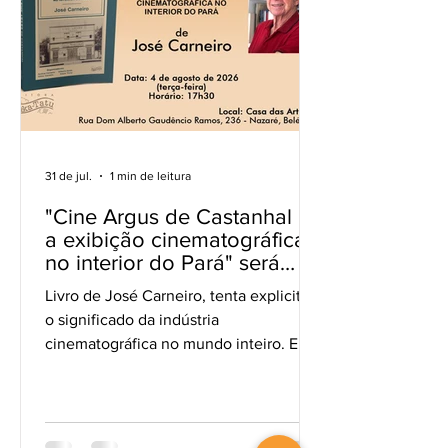
31 de jul.
1 min de leitura
"Cine Argus de Castanhal e
a exibição cinematográfica
no interior do Pará" será
lançado no próximo 4 de
Livro de José Carneiro, tenta explicitar
agosto
o significado da indústria
cinematográfica no mundo inteiro. Em
primeiro lugar, é a exibição
cinematográfica, em si mesma, o
destino final dessa indústria poderosa;
em seguida, vem a arte cinematográfica