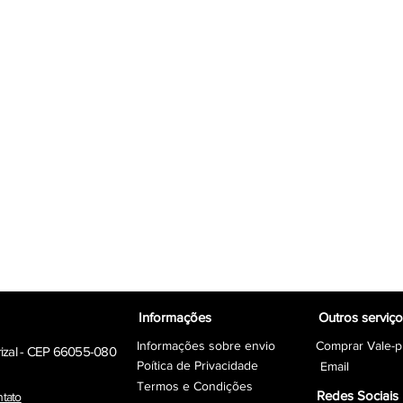
Informações
Outros serviç
Informações sobre envio
Comprar Vale-p
rizal - CEP 66055-080
Poítica de Privacidade
Email
Termos e Condições
Redes Sociais
ntato