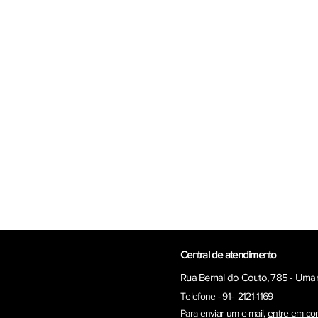
Central de atendimento
Rua Bernal do Couto, 785 - Uma
Telefone - 91- 2121-1169
Para enviar um e-ma
il,
entre em co