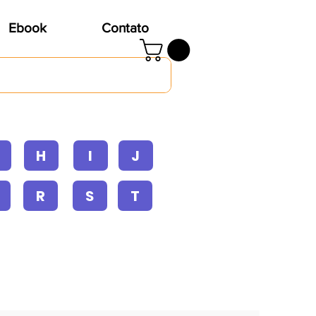
Ebook
Contato
H
I
J
R
S
T