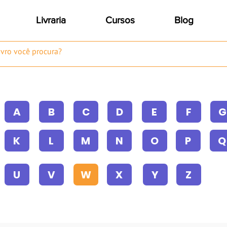
Livraria
Cursos
Blog
A
B
C
D
E
F
G
K
L
M
N
O
P
Q
U
V
W
X
Y
Z